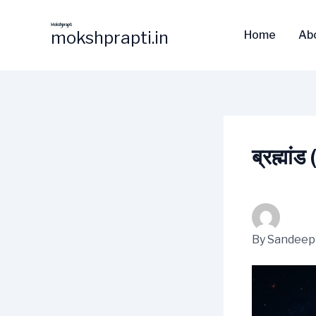
Skip
to
mokshprapti.in
Home
Ab
content
ब्रह्मा
By
Sandeep