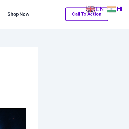
EN
HI
Shop Now
Call To Action