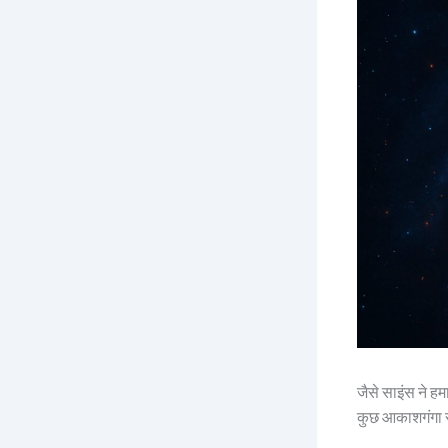
जैसे साइंस ने हम
कुछ आकाशगंगा स