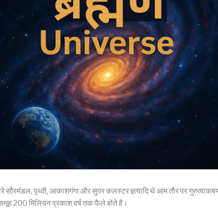
ारे सौरमंडल, पृथ्वी, आकाशगंगा और सुपर कलस्टर इत्यादि थे आम तौर पर गुरुत्वाकषर्ण 
मूह 200 मिलियन प्रकाश वर्ष तक फैले होते है।