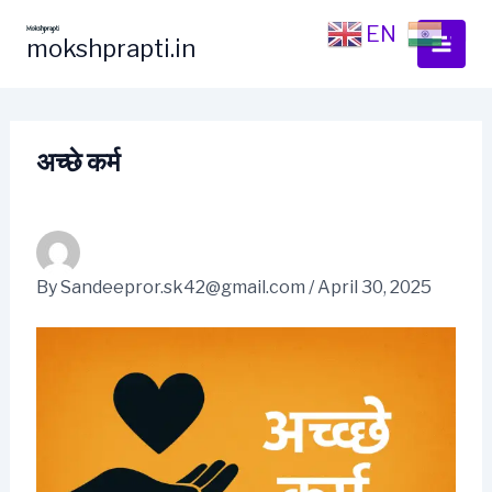
Skip
EN
HI
to
mokshprapti.in
content
अच्छे कर्म
By
Sandeepror.sk42@gmail.com
/
April 30, 2025